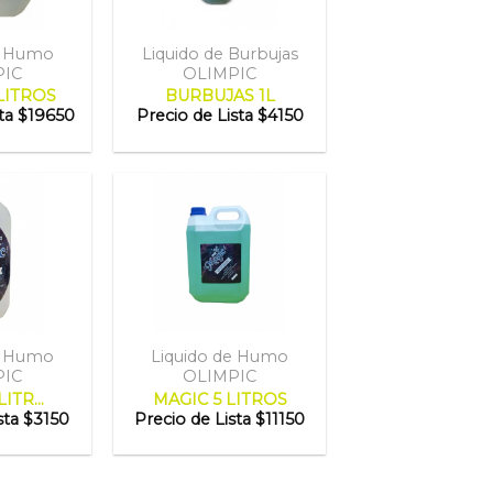
e Humo
Liquido de Burbujas
PIC
OLIMPIC
LITROS
BURBUJAS 1L
ta
$19650
Precio de Lista
$4150
e Humo
Liquido de Humo
PIC
OLIMPIC
ITR...
MAGIC 5 LITROS
sta
$3150
Precio de Lista
$11150