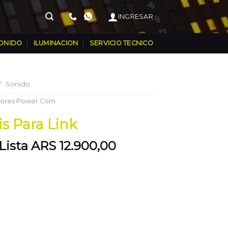
INGRESAR
ONIDO
ILUMINACION
SERVICIO TECNICO
/
Sonido
ores Power Com
is Para Link
 Lista ARS 12.900,00