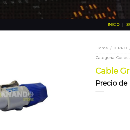
INICIO
S
Home
/
X PRO
Categoria:
Conect
Cable Gr
Precio de