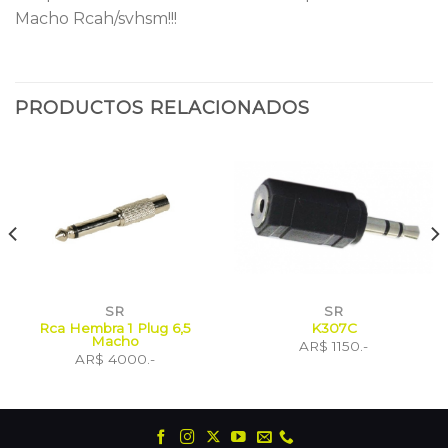
Macho Rcah/svhsm!!!
PRODUCTOS RELACIONADOS
SR
SR
Rca Hembra 1 Plug 6,5
K307C
Macho
AR$ 1150.-
AR$ 4000.-