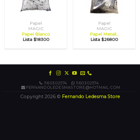
Papel
Papel
MAGIC
MAGIC
Papel Blanco
Papel Metali...
Lista
$18300
Lista
$26800
1160302574
1160302574
FERNANDOLEDESMASTORE@HOTMAIL.COM
Copyright 2026 ©
Fernando Ledesma Store