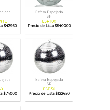
pejada
Esfera Espejada
SR
NTE
ESF 100
ta
$42950
Precio de Lista
$540000
pejada
Esfera Espejada
SR
40
ESF 50
ta
$74000
Precio de Lista
$122650